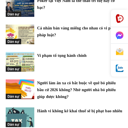
Poker tại Việt Nam là thể thao trí tuệ hay cờ
bạc?
Dân sự
Cá nhân bán vàng miếng cho nhau có vi phạm
pháp luật?
Dân sự
Vi phạm tố tụng hành chính
Dân sự
Người làm ăn xa có bắt buộc về quê bỏ phiếu
bầu cử 2026 không? Nhờ người nhà bỏ phiếu
Dân sự
giúp được không?
Hành vi không kê khai thuế sẽ bị phạt bao nhiêu
Dân sự