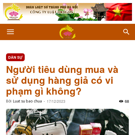
DÂN SỰ
Người tiêu dùng mua và
sử dụng hàng giả có vi
phạm gì không?
68
Bởi
Luat su bao chua
-
17/12/2023