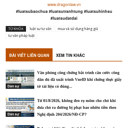
www.dragonlaw.vn
#luatsubaochua #luatsutranhtung #luatsuhinhsu
#luatsudatdai
TỪ KHÓA
luật sư tư vấn
mua và sử dụng hàng giả
tư vấn pháp luật
BÀI VIẾT LIÊN QUAN
XEM TIN KHÁC
Văn phòng công chứng bắt trình căn cước công
dân dù đã xuất trình VneID khi chứng thực giấy
Dân sự
tờ tài liệu có đúng...
Từ 01/8/2026, không đeo rọ mõm cho chó khi
đưa chó ra đường bị phạt bao nhiêu tiền theo
Dân sự
Nghị định 204/2026/NĐ-CP?