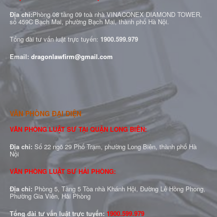
Địa chỉ:
Phòng 08 tầng 09 toà nhà VINACONEX DIAMOND TOWER,
số 459C Bạch Mai, phường Bạch Mai, thành phố Hà Nội.
Tổng đài tư vấn luật trực tuyến:
1900.599.979
Email:
dragonlawfirm@gmail.com
VĂN PHÒNG ĐẠI DIỆN
VĂN PHÒNG LUẬT SƯ TẠI QUẬN LONG BIÊN:
Địa chỉ:
Số 22 ngõ 29 Phố Trạm, phường Long Biên, thành phố Hà
Nội
VĂN PHÒNG LUẬT SƯ HẢI PHÒNG:
Địa chỉ:
Phòng 5, Tầng 5 Tòa nhà Khánh Hội, Đường Lê Hồng Phong,
Phường Gia Viên, Hải Phòng
Tổng đài tư vấn luật trực tuyến:
1900.599.979