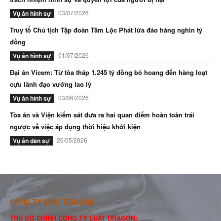
03/07/2026
Vụ án hình sự
Truy tố Chủ tịch Tập đoàn Tâm Lộc Phát lừa đảo hàng nghìn tỷ
đồng
01/07/2026
Vụ án hình sự
Đại án Vicem: Từ tòa tháp 1.245 tỷ đồng bỏ hoang đến hàng loạt
cựu lãnh đạo vướng lao lý
03/06/2026
Vụ án hình sự
Tòa án và Viện kiểm sát đưa ra hai quan điểm hoàn toàn trái
ngược về việc áp dụng thời hiệu khởi kiện
26/05/2026
Vụ án dân sự
CÔNG TY LUẬT DRAGON
TRỤ SỞ CHÍNH CÔNG TY LUẬT DRAGON: