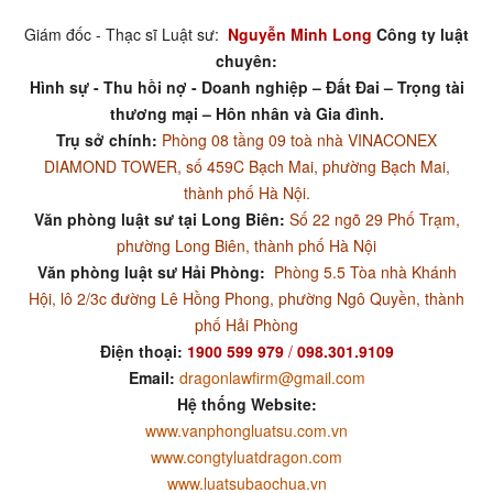
Giám đốc - Thạc sĩ Luật sư:
Nguyễn Minh Long
Công ty luật
chuyên:
Hình sự - Thu hồi nợ - Doanh nghiệp – Đất Đai – Trọng tài
thương mại – Hôn nhân và Gia đình.
Trụ sở chính:
Phòng 08 tầng 09 toà nhà VINACONEX
DIAMOND TOWER, số 459C Bạch Mai, phường Bạch Mai,
thành phố Hà Nội.
Văn phòng luật sư tại Long Biên:
Số 22 ngõ 29 Phố Trạm,
phường Long Biên, thành phố Hà Nội
Văn phòng luật sư Hải Phòng:
Phòng 5.5 Tòa nhà Khánh
Hội, lô 2/3c đường Lê Hồng Phong, phường Ngô Quyền, thành
phố Hải Phòng
Điện thoại:
1900 599 979
/
098.301.9109
Email:
dragonlawfirm@gmail.com
Hệ thống Website:
www.vanphongluatsu.com.vn
www.congtyluatdragon.com
www.luatsubaochua.vn