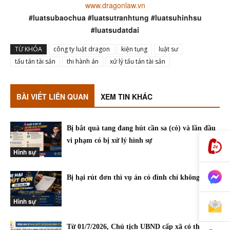
www.dragonlaw.vn
#luatsubaochua #luatsutranhtung #luatsuhinhsu
#luatsudatdai
TỪ KHÓA
công ty luật dragon
kiện tụng
luật sư
tẩu tán tài sản
thi hành án
xử lý tẩu tán tài sản
BÀI VIẾT LIÊN QUAN
XEM TIN KHÁC
Bị bắt quả tang đang hút cần sa (cỏ) và lần đầu
vi phạm có bị xử lý hình sự
Hình sự
Bị hại rút đơn thì vụ án có đình chỉ không?
Hình sự
Từ 01/7/2026, Chủ tịch UBND cấp xã có thẩm