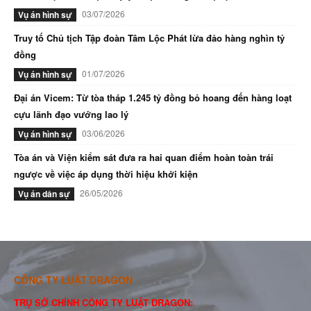
03/07/2026
Vụ án hình sự
Truy tố Chủ tịch Tập đoàn Tâm Lộc Phát lừa đảo hàng nghìn tỷ
đồng
01/07/2026
Vụ án hình sự
Đại án Vicem: Từ tòa tháp 1.245 tỷ đồng bỏ hoang đến hàng loạt
cựu lãnh đạo vướng lao lý
03/06/2026
Vụ án hình sự
Tòa án và Viện kiểm sát đưa ra hai quan điểm hoàn toàn trái
ngược về việc áp dụng thời hiệu khởi kiện
26/05/2026
Vụ án dân sự
CÔNG TY LUẬT DRAGON
TRỤ SỞ CHÍNH CÔNG TY LUẬT DRAGON: