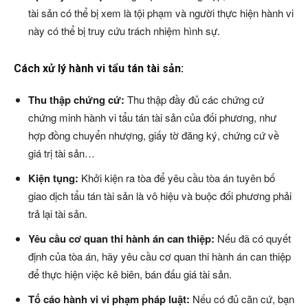
tài sản có thể bị xem là tội phạm và người thực hiện hành vi
này có thể bị truy cứu trách nhiệm hình sự.
Cách xử lý hành vi tẩu tán tài sản:
Thu thập chứng cứ:
Thu thập đầy đủ các chứng cứ
chứng minh hành vi tẩu tán tài sản của đối phương, như
hợp đồng chuyển nhượng, giấy tờ đăng ký, chứng cứ về
giá trị tài sản…
Kiện tụng:
Khởi kiện ra tòa để yêu cầu tòa án tuyên bố
giao dịch tẩu tán tài sản là vô hiệu và buộc đối phương phải
trả lại tài sản.
Yêu cầu cơ quan thi hành án can thiệp:
Nếu đã có quyết
định của tòa án, hãy yêu cầu cơ quan thi hành án can thiệp
để thực hiện việc kê biên, bán đấu giá tài sản.
Tố cáo hành vi vi phạm pháp luật:
Nếu có đủ căn cứ, bạn