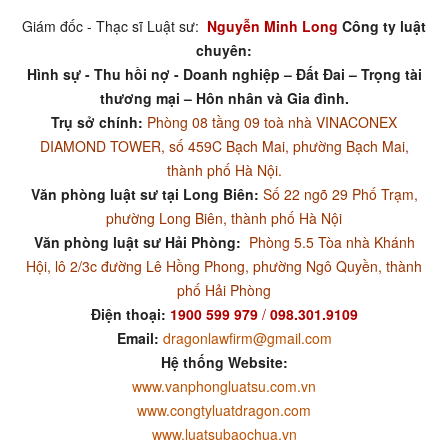
Giám đốc - Thạc sĩ Luật sư:
Nguyễn Minh Long
Công ty luật
chuyên:
Hình sự - Thu hồi nợ - Doanh nghiệp – Đất Đai – Trọng tài
thương mại – Hôn nhân và Gia đình.
Trụ sở chính:
Phòng 08 tầng 09 toà nhà VINACONEX
DIAMOND TOWER, số 459C Bạch Mai, phường Bạch Mai,
thành phố Hà Nội.
Văn phòng luật sư tại Long Biên:
Số 22 ngõ 29 Phố Trạm,
phường Long Biên, thành phố Hà Nội
Văn phòng luật sư Hải Phòng:
Phòng 5.5 Tòa nhà Khánh
Hội, lô 2/3c đường Lê Hồng Phong, phường Ngô Quyền, thành
phố Hải Phòng
Điện thoại:
1900 599 979
/
098.301.9109
Email:
dragonlawfirm@gmail.com
Hệ thống Website:
www.vanphongluatsu.com.vn
www.congtyluatdragon.com
www.luatsubaochua.vn