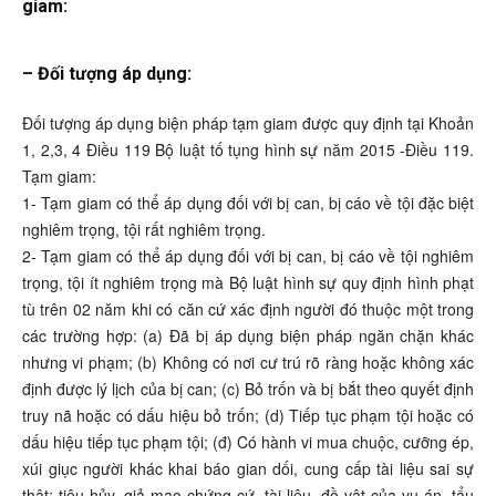
giam
:
– Đối tượng áp dụng:
Đối tượng áp dụng biện pháp tạm giam được quy định tại Khoản
1, 2,3, 4 Điều 119 Bộ luật tố tụng hình sự năm 2015 -Điều 119.
Tạm giam:
1- Tạm giam có thể áp dụng đối với bị can, bị cáo về tội đặc biệt
nghiêm trọng, tội rất nghiêm trọng.
2- Tạm giam có thể áp dụng đối với bị can, bị cáo về tội nghiêm
trọng, tội ít nghiêm trọng mà Bộ luật hình sự quy định hình phạt
tù trên 02 năm khi có căn cứ xác định người đó thuộc một trong
các trường hợp: (a) Đã bị áp dụng biện pháp ngăn chặn khác
nhưng vi phạm; (b) Không có nơi cư trú rõ ràng hoặc không xác
định được lý lịch của bị can; (c) Bỏ trốn và bị bắt theo quyết định
truy nã hoặc có dấu hiệu bỏ trốn; (d) Tiếp tục phạm tội hoặc có
dấu hiệu tiếp tục phạm tội; (đ) Có hành vi mua chuộc, cưỡng ép,
xúi giục người khác khai báo gian dối, cung cấp tài liệu sai sự
thật; tiêu hủy, giả mạo chứng cứ, tài liệu, đồ vật của vụ án, tẩu