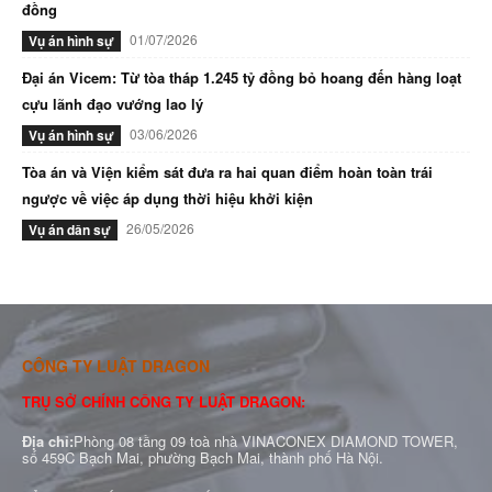
đồng
01/07/2026
Vụ án hình sự
Đại án Vicem: Từ tòa tháp 1.245 tỷ đồng bỏ hoang đến hàng loạt
cựu lãnh đạo vướng lao lý
03/06/2026
Vụ án hình sự
Tòa án và Viện kiểm sát đưa ra hai quan điểm hoàn toàn trái
ngược về việc áp dụng thời hiệu khởi kiện
26/05/2026
Vụ án dân sự
CÔNG TY LUẬT DRAGON
TRỤ SỞ CHÍNH CÔNG TY LUẬT DRAGON:
Địa chỉ:
Phòng 08 tầng 09 toà nhà VINACONEX DIAMOND TOWER,
số 459C Bạch Mai, phường Bạch Mai, thành phố Hà Nội.