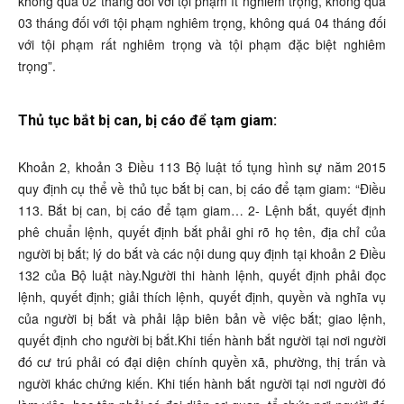
không quá 02 tháng đối với tội phạm ít nghiêm trọng, không quá
03 tháng đối với tội phạm nghiêm trọng, không quá 04 tháng đối
với tội phạm rất nghiêm trọng và tội phạm đặc biệt nghiêm
trọng”.
Thủ tục bắt bị can, bị cáo để tạm giam:
Khoản 2, khoản 3 Điều 113 Bộ luật tố tụng hình sự năm 2015
quy định cụ thể về thủ tục bắt bị can, bị cáo để tạm giam: “Điều
113. Bắt bị can, bị cáo để tạm giam… 2- Lệnh bắt, quyết định
phê chuẩn lệnh, quyết định bắt phải ghi rõ họ tên, địa chỉ của
người bị bắt; lý do bắt và các nội dung quy định tại khoản 2 Điều
132 của Bộ luật này.Người thi hành lệnh, quyết định phải đọc
lệnh, quyết định; giải thích lệnh, quyết định, quyền và nghĩa vụ
của người bị bắt và phải lập biên bản về việc bắt; giao lệnh,
quyết định cho người bị bắt.Khi tiến hành bắt người tại nơi người
đó cư trú phải có đại diện chính quyền xã, phường, thị trấn và
người khác chứng kiến. Khi tiến hành bắt người tại nơi người đó