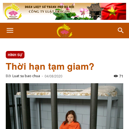
HÌNH SỰ
Thời hạn tạm giam?
71
Bởi
Luat su bao chua
-
04/08/2020