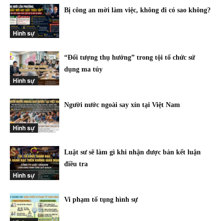
Bị công an mời làm việc, không đi có sao không?
Hình sự
“Đối tượng thụ hưởng” trong tội tổ chức sử
dụng ma túy
Hình sự
Người nước ngoài say xỉn tại Việt Nam
Hình sự
Luật sư sẽ làm gì khi nhận được bản kết luận
điều tra
Hình sự
Vi phạm tố tụng hình sự