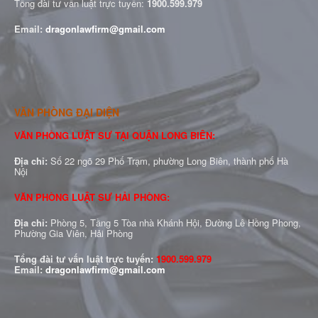
Tổng đài tư vấn luật trực tuyến:
1900.599.979
Email:
dragonlawfirm@gmail.com
VĂN PHÒNG ĐẠI DIỆN
VĂN PHÒNG LUẬT SƯ TẠI QUẬN LONG BIÊN:
Địa chỉ:
Số 22 ngõ 29 Phố Trạm, phường Long Biên, thành phố Hà
Nội
VĂN PHÒNG LUẬT SƯ HẢI PHÒNG:
Địa chỉ:
Phòng 5, Tầng 5 Tòa nhà Khánh Hội, Đường Lê Hồng Phong,
Phường Gia Viên, Hải Phòng
Tổng đài tư vấn luật trực tuyến:
1900.599.979
Email:
dragonlawfirm@gmail.com