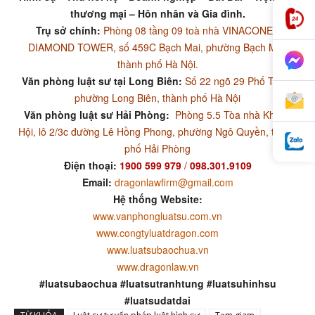
thương mại – Hôn nhân và Gia đình.
Trụ sở chính:
Phòng 08 tầng 09 toà nhà VINACONEX
DIAMOND TOWER, số 459C Bạch Mai, phường Bạch Mai,
thành phố Hà Nội.
Văn phòng luật sư tại Long Biên:
Số 22 ngõ 29 Phố Trạm,
phường Long Biên, thành phố Hà Nội
Văn phòng luật sư Hải Phòng:
Phòng 5.5 Tòa nhà Khánh
Hội, lô 2/3c đường Lê Hồng Phong, phường Ngô Quyền, thành
phố Hải Phòng
Điện thoại:
1900 599 979
/
098.301.9109
Email:
dragonlawfirm@gmail.com
Hệ thống Website:
www.vanphongluatsu.com.vn
www.congtyluatdragon.com
www.luatsubaochua.vn
www.dragonlaw.vn
#luatsubaochua #luatsutranhtung #luatsuhinhsu
#luatsudatdai