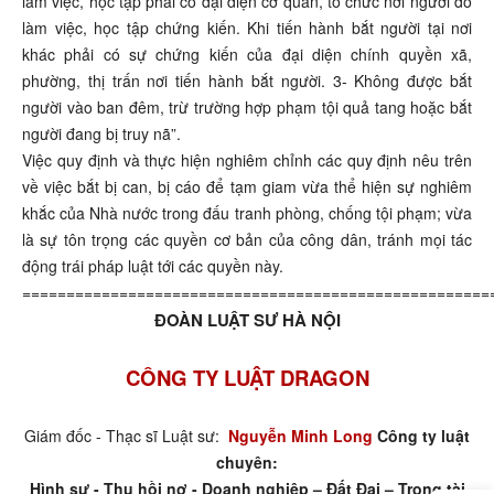
làm việc, học tập phải có đại diện cơ quan, tổ chức nơi người đó
làm việc, học tập chứng kiến. Khi tiến hành bắt người tại nơi
khác phải có sự chứng kiến của đại diện chính quyền xã,
phường, thị trấn nơi tiến hành bắt người. 3- Không được bắt
người vào ban đêm, trừ trường hợp phạm tội quả tang hoặc bắt
người đang bị truy nã”.
Việc quy định và thực hiện nghiêm chỉnh các quy định nêu trên
về việc bắt bị can, bị cáo để tạm giam vừa thể hiện sự nghiêm
khắc của Nhà nước trong đấu tranh phòng, chống tội phạm; vừa
là sự tôn trọng các quyền cơ bản của công dân, tránh mọi tác
động trái pháp luật tới các quyền này.
=====================================================
ĐOÀN LUẬT SƯ HÀ NỘI
CÔNG TY LUẬT DRAGON
Giám đốc - Thạc sĩ Luật sư:
Nguyễn Minh Long
Công ty luật
chuyên:
Hình sự - Thu hồi nợ - Doanh nghiệp – Đất Đai – Trọng tài