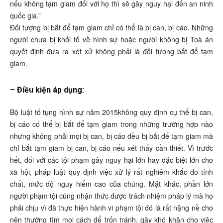
nếu không tạm giam đối với họ thì sẽ gây nguy hại đến an ninh
quốc gia.”
Đối tượng bị bắt để tạm giam chỉ có thể là bị can, bị cáo. Những
người chưa bị khởi tố về hình sự hoặc người không bị Toà án
quyết định đưa ra xét xử không phải là đối tượng bắt để tạm
giam.
– Điều kiện áp dụng:
Bộ luật tố tụng hình sự năm 2015không quy định cụ thể bị can,
bị cáo có thể bị bắt để tạm giam trong những trường hợp nào
nhưng không phải mọi bị can, bị cáo đều bị bắt để tạm giam mà
chỉ bắt tạm giam bị can, bị cáo nếu xét thấy cần thiết. Vì trước
hết, đối với các tội phạm gây nguy hại lớn hay đặc biệt lớn cho
xã hội, pháp luật quy định việc xử lý rất nghiêm khắc do tính
chất, mức độ nguy hiểm cao của chúng. Mặt khác, phần lớn
người phạm tội cũng nhận thức được trách nhiệm pháp lý mà họ
phải chịu vì đã thực hiện hành vi phạm tội đó là rất nặng nề cho
nên thường tìm mọi cách để trốn tránh, gây khó khăn cho việc