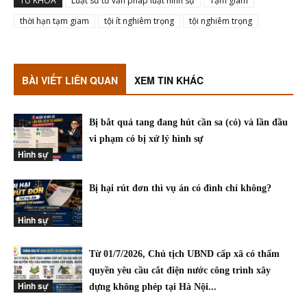
TỪ KHÓA
Luật sư tư vấn pháp luật hình sự
Tạm giam
thời hạn tạm giam
tội ít nghiêm trọng
tội nghiêm trọng
BÀI VIẾT LIÊN QUAN
XEM TIN KHÁC
Bị bắt quả tang đang hút cần sa (cỏ) và lần đầu
vi phạm có bị xử lý hình sự
Hình sự
Bị hại rút đơn thì vụ án có đình chỉ không?
Hình sự
Từ 01/7/2026, Chủ tịch UBND cấp xã có thẩm
quyền yêu cầu cắt điện nước công trình xây
Hình sự
dựng không phép tại Hà Nội...