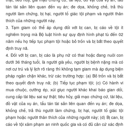
tán tài sản liên quan đến vụ án; đe dọa, khống chế, trả thù
người làm chứng, bị hại, người tố giác tội phạm và người thân
thích của những người này.
3. Tạm giam có thể áp dụng đối với bị can, bị cáo về tội ít
nghiêm trọng mà Bộ luật hình sự quy định hình phạt tù đến 02
năm nếu họ tiếp tục phạm tội hoặc bỏ trốn và bị bắt theo quyết
định truy nã.
4. Đối với bị can, bị cáo là phụ nữ có thai hoặc đang nuôi con
dưới 36 tháng tuổi, là người già yếu, người bị bệnh nặng mà có
nơi cư trú và lý lịch rõ ràng thì không tạm giam mà áp dụng biện
pháp ngăn chặn khác, trừ các trường hợp: (a) Bỏ trốn và bị bắt
theo quyết định truy nã; (b) Tiếp tục phạm tội; (c) Có hành vi
mua chuộc, cưỡng ép, xúi giục người khác khai báo gian dối,
cung cấp tài liệu sai sự thật; tiêu hủy, giả mạo chứng cứ, tài liệu,
đồ vật của vụ án, tẩu tán tài sản liên quan đến vụ án; đe dọa,
khống chế, trả thù người làm chứng, bị hại, người tố giác tội
phạm hoặc người thân thích của những người này; (d) Bị can, bị
cáo về tội xâm phạm an ninh quốc gia và có đủ căn cứ xác định