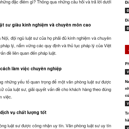
 những đặc điểm gì? Thông qua những câu hỏi và trả lời dưới
Đ
Đ
Đi
luật sư giàu kinh nghiệm và chuyên môn cao
Đ
à Nội, đội ngũ luật sư của họ phải đủ kinh nghiệm và chuyên
pháp lý, nắm vững các quy định và thủ tục pháp lý của Việt
ấn đề liên quan đến pháp luật.
P
 cách làm việc chuyên nghiệp
V
ng những yếu tố quan trọng để một văn phòng luật sư được
Na
nh
ử của luật sư, giải quyết vấn đề cho khách hàng theo đúng
củ
m việc.
V
dịch vụ chất lượng tốt
Tr
hà
òng luật sư được công nhận uy tín. Văn phòng luật sư uy tín
V