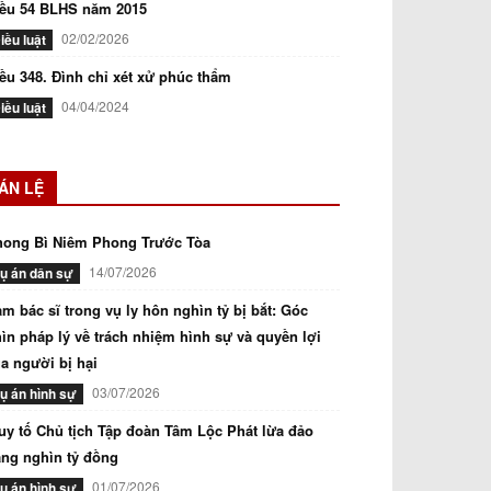
iều 54 BLHS năm 2015
02/02/2026
iều luật
ều 348. Đình chỉ xét xử phúc thẩm
04/04/2024
iều luật
ÁN LỆ
hong Bì Niêm Phong Trước Tòa
14/07/2026
ụ án dân sự
m bác sĩ trong vụ ly hôn nghìn tỷ bị bắt: Góc
ìn pháp lý về trách nhiệm hình sự và quyền lợi
a người bị hại
03/07/2026
ụ án hình sự
uy tố Chủ tịch Tập đoàn Tâm Lộc Phát lừa đảo
ng nghìn tỷ đồng
01/07/2026
ụ án hình sự