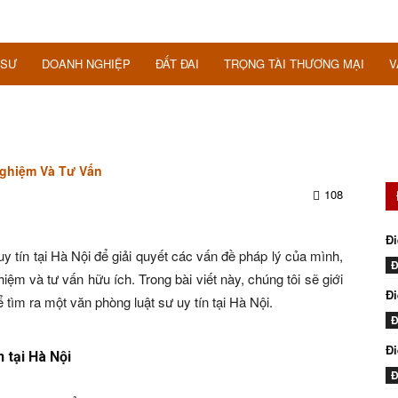
 SƯ
DOANH NGHIỆP
ĐẤT ĐAI
TRỌNG TÀI THƯƠNG MẠI
V
Nghiệm Và Tư Vấn
108
Đi
 tín tại Hà Nội để giải quyết các vấn đề pháp lý của mình,
Đ
ệm và tư vấn hữu ích. Trong bài viết này, chúng tôi sẽ giới
Đi
ể tìm ra một văn phòng luật sư uy tín tại Hà Nội.
Đ
Đ
 tại Hà Nội
Đ