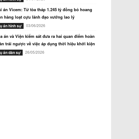
i án Vicem: Từ tòa tháp 1.245 tỷ đồng bỏ hoang
n hàng loạt cựu lãnh đạo vướng lao lý
03/06/2026
ụ án hình sự
a án và Viện kiểm sát đưa ra hai quan điểm hoàn
àn trái ngược về việc áp dụng thời hiệu khởi kiện
26/05/2026
ụ án dân sự