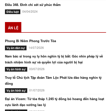
Điều 348. Đình chỉ xét xử phúc thẩm
04/04/2024
Điều luật
ÁN LỆ
Phong Bì Niêm Phong Trước Tòa
14/07/2026
Vụ án dân sự
Nam bác sĩ trong vụ ly hôn nghìn tỷ bị bắt: Góc nhìn pháp lý về
trách nhiệm hình sự và quyền lợi của người bị hại
03/07/2026
Vụ án hình sự
Truy tố Chủ tịch Tập đoàn Tâm Lộc Phát lừa đảo hàng nghìn tỷ
đồng
01/07/2026
Vụ án hình sự
Đại án Vicem: Từ tòa tháp 1.245 tỷ đồng bỏ hoang đến hàng loạt
cựu lãnh đạo vướng lao lý