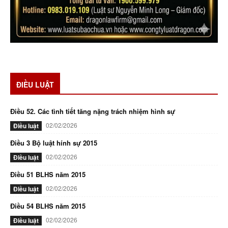
ĐIỀU LUẬT
Điều 52. Các tình tiết tăng nặng trách nhiệm hình sự
02/02/2026
Điều luật
Điều 3 Bộ luật hính sự 2015
02/02/2026
Điều luật
Điều 51 BLHS năm 2015
02/02/2026
Điều luật
Điều 54 BLHS năm 2015
02/02/2026
Điều luật