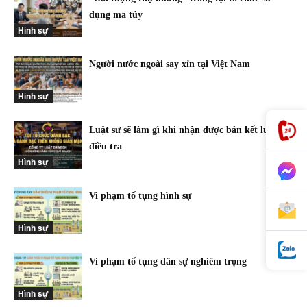
dụng ma túy
Hình sự
Người nước ngoài say xỉn tại Việt Nam
Hình sự
Luật sư sẽ làm gì khi nhận được bản kết luận
điều tra
Hình sự
Vi phạm tố tụng hình sự
Hình sự
Vi phạm tố tụng dân sự nghiêm trọng
Hình sự