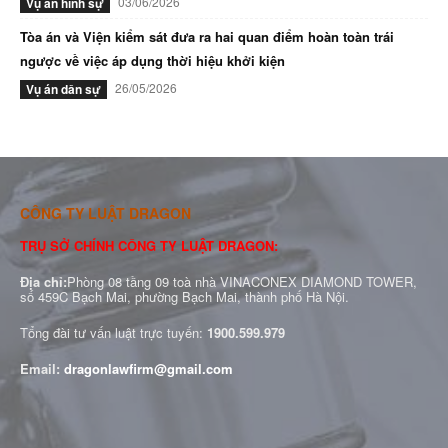
03/06/2026
Vụ án hình sự
Tòa án và Viện kiểm sát đưa ra hai quan điểm hoàn toàn trái
ngược về việc áp dụng thời hiệu khởi kiện
26/05/2026
Vụ án dân sự
CÔNG TY LUẬT DRAGON
TRỤ SỞ CHÍNH CÔNG TY LUẬT DRAGON:
Địa chỉ:
Phòng 08 tầng 09 toà nhà VINACONEX DIAMOND TOWER,
số 459C Bạch Mai, phường Bạch Mai, thành phố Hà Nội.
Tổng đài tư vấn luật trực tuyến:
1900.599.979
Email:
dragonlawfirm@gmail.com