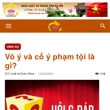
HÌNH SỰ
Vô ý và cố ý phạm tội là
gì?
119
Bởi
Luat su bao chua
-
13/03/2020