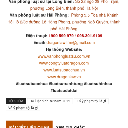
Văn phòng luật sư tại Long Biên:
Số 22 ngõ 29 Phố Trạm,
phường Long Biên, thành phố Hà Nội
Văn phòng luật sư Hải Phòng:
Phòng 5.5 Tòa nhà Khánh
Hội, lô 2/3c đường Lê Hồng Phong, phường Ngô Quyền, thành
phố Hải Phòng
Điện thoại:
1900 599 979
/
098.301.9109
Email:
dragonlawfirm@gmail.com
Hệ thống Website:
www.vanphongluatsu.com.vn
www.congtyluatdragon.com
www.luatsubaochua.vn
www.dragonlaw.vn
#luatsubaochua #luatsutranhtung #luatsuhinhsu
#luatsudatdai
TỪ KHÓA
Bộ luật hình sự năm 2015
Cố ý phạm tội là gì
Vô ý phạm tội là gì
BÀI VIẾT LIÊN QUAN
XEM TIN KHÁC