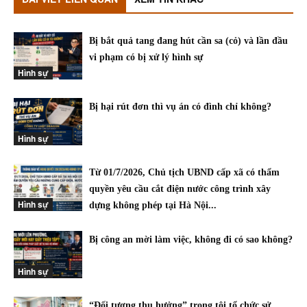
Bị bắt quả tang đang hút cần sa (cỏ) và lần đầu
vi phạm có bị xử lý hình sự
Hình sự
Bị hại rút đơn thì vụ án có đình chỉ không?
Hình sự
Từ 01/7/2026, Chủ tịch UBND cấp xã có thẩm
quyền yêu cầu cắt điện nước công trình xây
Hình sự
dựng không phép tại Hà Nội...
Bị công an mời làm việc, không đi có sao không?
Hình sự
“Đối tượng thụ hưởng” trong tội tổ chức sử