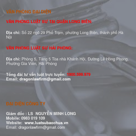
VĂN PHÒNG ĐẠI DIỆN
VĂN PHÒNG LUẬT SƯ TẠI QUẬN LONG BIÊN:
Địa chỉ:
Số 22 ngõ 29 Phố Trạm, phường Long Biên, thành phố Hà
Nội
VĂN PHÒNG LUẬT SƯ HẢI PHÒNG:
Địa chỉ:
Phòng 5, Tầng 5 Tòa nhà Khánh Hội, Đường Lê Hồng Phong,
Phường Gia Viên, Hải Phòng
Tổng đài tư vấn luật trực tuyến:
1900.599.979
Email:
dragonlawfirm@gmail.com
ĐẠI DIỆN CÔNG TY
Giám đốc :
LS NGUYỄN MINH LONG
Mobile: 0983 019 109
Website:
www.luatsubaochua.vn
Email:
dragonlawfirm@gmail.com