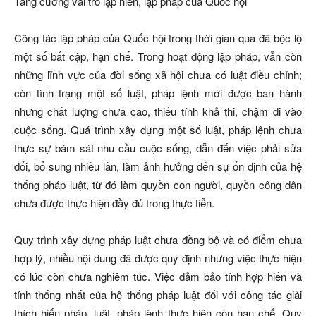
Tăng cường vai trò lập hiến, lập pháp của Quốc hội
Công tác lập pháp của Quốc hội trong thời gian qua đã bộc lộ
một số bất cập, hạn chế. Trong hoạt động lập pháp, vẫn còn
những lĩnh vực của đời sống xã hội chưa có luật điều chỉnh;
còn tình trạng một số luật, pháp lệnh mới được ban hành
nhưng chất lượng chưa cao, thiếu tính khả thi, chậm đi vào
cuộc sống. Quá trình xây dựng một số luật, pháp lệnh chưa
thực sự bám sát nhu cầu cuộc sống, dẫn đến việc phải sửa
đổi, bổ sung nhiều lần, làm ảnh hưởng đến sự ổn định của hệ
thống pháp luật, từ đó làm quyền con người, quyền công dân
chưa được thực hiện đầy đủ trong thực tiễn.
Quy trình xây dựng pháp luật chưa đồng bộ và có điểm chưa
hợp lý, nhiều nội dung đã được quy định nhưng việc thực hiện
có lúc còn chưa nghiêm túc. Việc đảm bảo tính hợp hiến và
tính thống nhất của hệ thống pháp luật đối với công tác giải
thích hiến pháp, luật, pháp lệnh thực hiện còn hạn chế. Quy