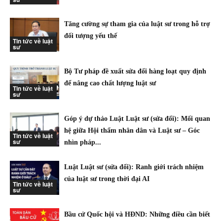
Tăng cường sự tham gia của luật sư trong hỗ trợ
đối tượng yếu thế
Tin tức về luật
sư
Bộ Tư pháp đề xuất sửa đổi hàng loạt quy định
để nâng cao chất lượng luật sư
Tin tức về luật
sư
Góp ý dự thảo Luật Luật sư (sửa đổi): Mối quan
hệ giữa Hội thẩm nhân dân và Luật sư – Góc
Tin tức về luật
sư
nhìn pháp...
Luật Luật sư (sửa đổi): Ranh giới trách nhiệm
của luật sư trong thời đại AI
Tin tức về luật
sư
Bầu cử Quốc hội và HĐND: Những điều cần biết