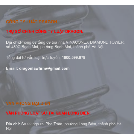
CÔNG TY LUẬT DRAGON
TRỤ SỞ CHÍNH CÔNG TY LUẬT DRAGON:
Địa chỉ:
Phòng 08 tầng 09 toà nhà VINACONEX DIAMOND TOWER,
số 459C Bạch Mai, phường Bạch Mai, thành phố Hà Nội.
Tổng đài tư vấn luật trực tuyến:
1900.599.979
Email:
dragonlawfirm@gmail.com
VĂN PHÒNG ĐẠI DIỆN
VĂN PHÒNG LUẬT SƯ TẠI QUẬN LONG BIÊN:
Địa chỉ:
Số 22 ngõ 29 Phố Trạm, phường Long Biên, thành phố Hà
Nội