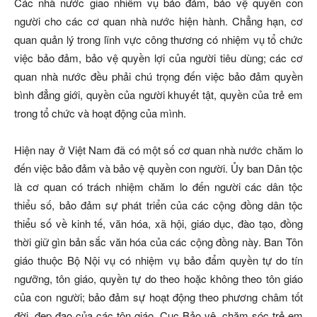
Các nhà nước giao nhiêm vụ bảo đảm, bảo vệ quyền con
người cho các cơ quan nhà nước hiện hành. Chẳng hạn, cơ
quan quản lý trong lĩnh vực công thương có nhiệm vụ tổ chức
việc bảo đảm, bảo vệ quyền lợi của người tiêu dùng; các cơ
quan nhà nước đều phải chú trọng đến việc bảo đảm quyền
bình đẳng giới, quyền của người khuyết tật, quyền của trẻ em
trong tổ chức và hoạt động của mình.
Hiện nay ở Việt Nam đã có một số cơ quan nhà nước chăm lo
đến việc bảo đảm và bảo vệ quyền con người. Ủy ban Dân tộc
là cơ quan có trách nhiệm chăm lo đến người các dân tộc
thiểu số, bảo đảm sự phát triển của các cộng đồng dân tộc
thiểu số về kinh tế, văn hóa, xã hội, giáo dục, đào tạo, đồng
thời giữ gìn bản sắc văn hóa của các cộng đồng này. Ban Tôn
giáo thuộc Bộ Nội vụ có nhiệm vụ bảo đẩm quyền tự do tín
ngưỡng, tôn giáo, quyền tự do theo hoặc không theo tôn giáo
của con người; bảo đảm sự hoạt động theo phương châm tốt
đời, đẹp đạo của các tôn giáo. Cục Bảo vệ, chăm sóc trẻ em