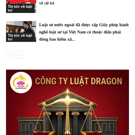
về cử tri
Tin tức về luật
sư
Luật sư nước ngoài đã được cấp Giấy phép hành
nghề luật sư tại Việt Nam có thuộc diện phải
Tin tức về luật
sư
đóng bảo hiểm xã...