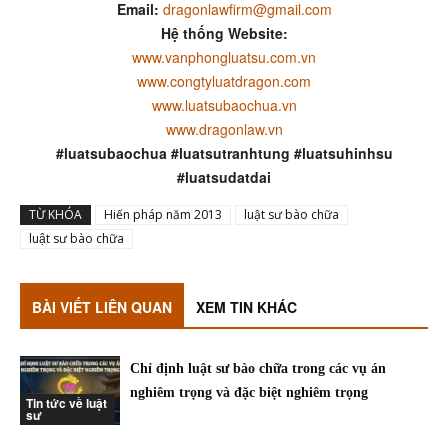
Email:
dragonlawfirm@gmail.com
Hệ thống Website:
www.vanphongluatsu.com.vn
www.congtyluatdragon.com
www.luatsubaochua.vn
www.dragonlaw.vn
#luatsubaochua #luatsutranhtung #luatsuhinhsu
#luatsudatdai
TỪ KHÓA
Hiến pháp năm 2013
luật sư bào chữa
luật sư bào chữa
BÀI VIẾT LIÊN QUAN
XEM TIN KHÁC
Chỉ định luật sư bào chữa trong các vụ án
nghiêm trọng và đặc biệt nghiêm trọng
Tin tức về luật
sư