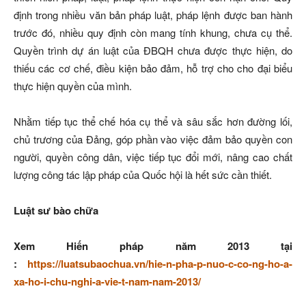
định trong nhiều văn bản pháp luật, pháp lệnh được ban hành
trước đó, nhiều quy định còn mang tính khung, chưa cụ thể.
Quyền trình dự án luật của ĐBQH chưa được thực hiện, do
thiếu các cơ chế, điều kiện bảo đảm, hỗ trợ cho cho đại biểu
thực hiện quyền của mình.
Nhằm tiếp tục thể chế hóa cụ thể và sâu sắc hơn đường lối,
chủ trương của Đảng, góp phần vào việc đảm bảo quyền con
người, quyền công dân, việc tiếp tục đổi mới, nâng cao chất
lượng công tác lập pháp của Quốc hội là hết sức cần thiết.
Luật sư bào chữa
Xem Hiến pháp năm 2013 tại
:
https://luatsubaochua.vn/hie-n-pha-p-nuo-c-co-ng-ho-a-
xa-ho-i-chu-nghi-a-vie-t-nam-nam-2013/