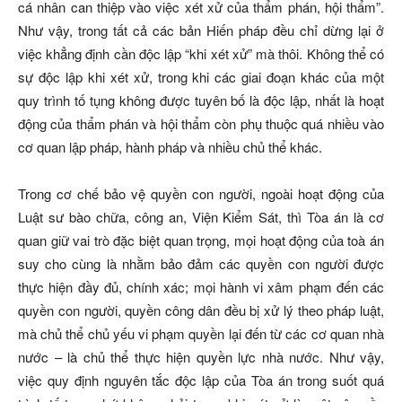
cá nhân can thiệp vào việc xét xử của thẩm phán, hội thẩm”.
Như vậy, trong tất cả các bản Hiến pháp đều chỉ dừng lại ở
việc khẳng định cần độc lập “khi xét xử” mà thôi. Không thể có
sự độc lập khi xét xử, trong khi các giai đoạn khác của một
quy trình tố tụng không được tuyên bố là độc lập, nhất là hoạt
động của thẩm phán và hội thẩm còn phụ thuộc quá nhiều vào
cơ quan lập pháp, hành pháp và nhiều chủ thể khác.
Trong cơ chế bảo vệ quyền con người, ngoài hoạt động của
Luật sư bào chữa, công an, Viện Kiểm Sát, thì Tòa án là cơ
quan giữ vai trò đặc biệt quan trọng, mọi hoạt động của toà án
suy cho cùng là nhằm bảo đảm các quyền con người được
thực hiện đầy đủ, chính xác; mọi hành vi xâm phạm đến các
quyền con người, quyền công dân đều bị xử lý theo pháp luật,
mà chủ thể chủ yếu vi phạm quyền lại đến từ các cơ quan nhà
nước – là chủ thể thực hiện quyền lực nhà nước. Như vậy,
việc quy định nguyên tắc độc lập của Tòa án trong suốt quá