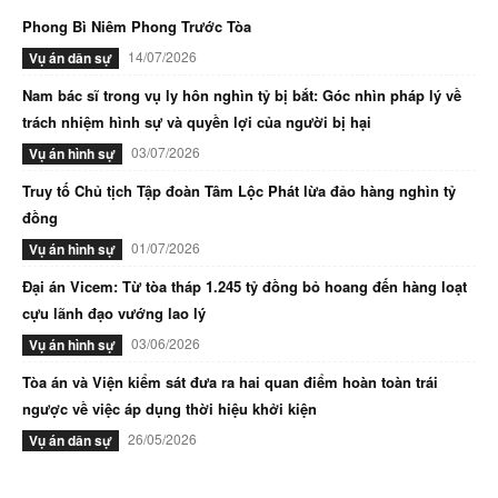
Phong Bì Niêm Phong Trước Tòa
14/07/2026
Vụ án dân sự
Nam bác sĩ trong vụ ly hôn nghìn tỷ bị bắt: Góc nhìn pháp lý về
trách nhiệm hình sự và quyền lợi của người bị hại
03/07/2026
Vụ án hình sự
Truy tố Chủ tịch Tập đoàn Tâm Lộc Phát lừa đảo hàng nghìn tỷ
đồng
01/07/2026
Vụ án hình sự
Đại án Vicem: Từ tòa tháp 1.245 tỷ đồng bỏ hoang đến hàng loạt
cựu lãnh đạo vướng lao lý
03/06/2026
Vụ án hình sự
Tòa án và Viện kiểm sát đưa ra hai quan điểm hoàn toàn trái
ngược về việc áp dụng thời hiệu khởi kiện
26/05/2026
Vụ án dân sự