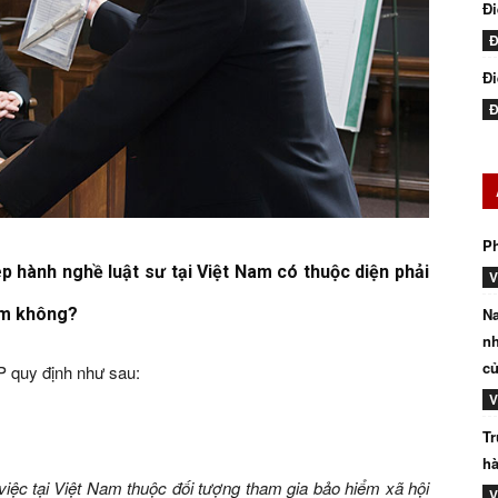
Đ
Đ
Đi
Đ
P
 hành nghề luật sư tại Việt Nam có thuộc diện phải
V
Na
Nam không?
nh
củ
 quy định như sau:
V
Tr
hà
việc tại Việt Nam thuộc đối tượng tham gia bảo hiểm xã hội
V