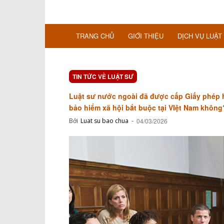
TRANG CHỦ
GIỚI THIỆU
DỊCH VỤ LUẬT
TIN TỨC VỀ LUẬT SƯ
Luật sư nước ngoài đã được cấp Giấy phép h
bảo hiểm xã hội bắt buộc tại VIệt Nam không
Bởi
Luat su bao chua
-
04/03/2026