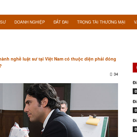
 SƯ
DOANH NGHIỆP
ĐẤT ĐAI
TRỌNG TÀI THƯƠNG MẠI
V
ành nghề luật sư tại Việt Nam có thuộc diện phải đóng
?
34
Đi
Đ
Đi
Đ
Đ
Đ