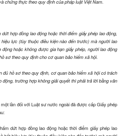
 và chứng thực theo quy định của pháp luật Việt Nam.
m dứt hợp đồng lao động hoặc thời điểm giấy phép lao động,
hiệu lực (tùy thuộc điều kiện nào đến trước) mà người lao
ao động hoặc không được gia hạn giấy phép, người lao động
hồ sơ theo quy định cho cơ quan bảo hiểm xã hội.
n đủ hồ sơ theo quy định, cơ quan bảo hiểm xã hội có trách
o động, trường hợp không giải quyết thì phải trả lời bằng văn
i một lần đối với Luật sư nước ngoài đã được cấp Giấy phép
au:
chấm dứt hợp đồng lao động hoặc thời điểm giấy phép lao
 hết hiệu lực (tùy thuộc điều kiện nào đến trước) mà người