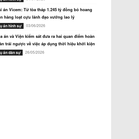
i án Vicem: Từ tòa tháp 1.245 tỷ đồng bỏ hoang
n hàng loạt cựu lãnh đạo vướng lao lý
03/06/2026
ụ án hình sự
a án và Viện kiểm sát đưa ra hai quan điểm hoàn
àn trái ngược về việc áp dụng thời hiệu khởi kiện
26/05/2026
ụ án dân sự