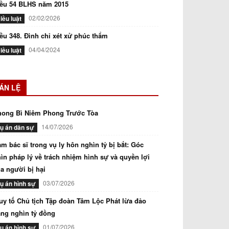
iều 54 BLHS năm 2015
02/02/2026
iều luật
ều 348. Đình chỉ xét xử phúc thẩm
04/04/2024
iều luật
ÁN LỆ
hong Bì Niêm Phong Trước Tòa
14/07/2026
ụ án dân sự
m bác sĩ trong vụ ly hôn nghìn tỷ bị bắt: Góc
ìn pháp lý về trách nhiệm hình sự và quyền lợi
a người bị hại
03/07/2026
ụ án hình sự
uy tố Chủ tịch Tập đoàn Tâm Lộc Phát lừa đảo
ng nghìn tỷ đồng
01/07/2026
ụ án hình sự