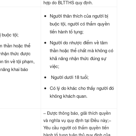
hợp do BLTTHS quy định.
Người thân thích của người bị
buộc tội, người có thẩm quyền
tiến hành tố tụng;
 buộc tội;
Người do nhược điểm về tâm
 thần hoặc thể
thần hoặc thể chất mà không có
 nhận thức được
khả năng nhận thức đúng sự
ồn tin về tội phạm,
việc;
 năng khai báo
Người dưới 18 tuổi;
Có lý do khác cho thấy người đó
không khách quan.
– Được thông báo, giải thích quyền
và nghĩa vụ quy định tại Điều này;–
Yêu cầu người có thẩm quyền tiến
hành tố tụng tuân thủ quy định của