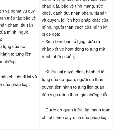
pháp luật, bảo vệ tính mạng, sức
yền và nghĩa vụ quy
khoẻ, danh dự, nhân phẩm, tài sản
uan triệu tập bảo vệ
và quyền, lợi ích hợp pháp khác của
hân phẩm, tài sản
mình, người thân thích của mình khi
 của mình, người
bị đe dọa;
a;
– Xem biên bản tố tụng, đưa ra
tố tụng của cơ
nhận xét về hoạt động tố tụng mà
hành tố tụng liên
mình chứng kiến;
àm chứng;
– Khiếu nại quyết định, hành vi tố
án chi phí đi lại và
tụng của cơ quan, người có thẩm
h của pháp luật.
quyền tiến hành tố tụng liên quan
đến việc mình tham gia chứng kiến;
– Được cơ quan triệu tập thanh toán
chi phí theo quy định của pháp luật.