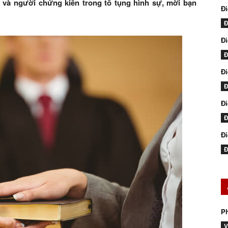
và người chứng kiến trong tố tụng hình sự, mời bạn
Đi
Đ
Đi
Đ
Đ
Đ
Đ
Đ
Đi
Đ
P
V