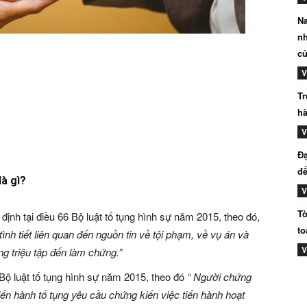
Na
nh
củ
V
Tr
hà
V
Đạ
đế
là gì?
V
Tò
nh tại điều 66 Bộ luật tố tụng hình sự năm 2015, theo đó,
to
nh tiết liên quan đến nguồn tin về tội phạm, về vụ án và
V
g triệu tập đến làm chứng.”
Bộ luật tố tụng hình sự năm 2015, theo đó
“ Người chứng
iến hành tố tụng yêu cầu chứng kiến việc tiến hành hoạt