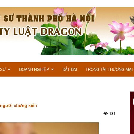
 SƯ
DOANH NGHIỆP
ĐẤT ĐAI
TRỌNG TÀI THƯƠNG MẠI
 người chứng kiến
181