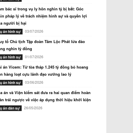
m bác sĩ trong vụ ly hôn nghìn tỷ bị bắt: Góc
ìn pháp lý về trách nhiệm hình sự và quyền lợi
a người bị hại
03/07/2026
ụ án hình sự
uy tố Chủ tịch Tập đoàn Tâm Lộc Phát lừa đảo
ng nghìn tỷ đồng
01/07/2026
ụ án hình sự
i án Vicem: Từ tòa tháp 1.245 tỷ đồng bỏ hoang
n hàng loạt cựu lãnh đạo vướng lao lý
03/06/2026
ụ án hình sự
a án và Viện kiểm sát đưa ra hai quan điểm hoàn
àn trái ngược về việc áp dụng thời hiệu khởi kiện
26/05/2026
ụ án dân sự