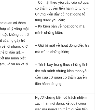
– Có mặt theo yêu cầu của cơ quan
có thẩm quyền tiến hành tố tụng;–
Chứng kiến đầy đủ hoạt động tố
tụng được yêu cầu;
a cơ quan có thẩm
– Ký biên bản về hoạt động mà
 hợp cố ý vắng mặt
mình chứng kiến;
 hoặc không do trở
t của họ gây trở
– Giữ bí mật về hoạt động điều tra
n về tội phạm, khởi
mà mình chứng kiến;
 thể bị dẫn giải;–
tiết mà mình biết
ạm, về vụ án và lý
– Trình bày trung thực những tình
tiết mà mình chứng kiến theo yêu
cầu của cơ quan có thẩm quyền
tiến hành tố tụng.
Người chứng kiến có trách nhiệm
xác nhận nội dung, kết quả công
việc mà người có thẩm quyền tiến