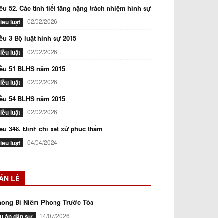
ều 52. Các tình tiết tăng nặng trách nhiệm hình sự
02/02/2026
iều luật
ều 3 Bộ luật hính sự 2015
02/02/2026
iều luật
iều 51 BLHS năm 2015
02/02/2026
iều luật
iều 54 BLHS năm 2015
02/02/2026
iều luật
ều 348. Đình chỉ xét xử phúc thẩm
04/04/2024
iều luật
ÁN LỆ
hong Bì Niêm Phong Trước Tòa
14/07/2026
ụ án dân sự