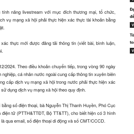
Đạ
tính năng livestream với mục đích thương mại, tổ chức,
đế
ch vụ mạng xã hội phải thực hiện xác thực tài khoản bằng
V
ật.
Tò
to
xác thực mới được đăng tải thông tin (viết bài, bình luận,
i.
V
/12/2024. Theo điều khoản chuyển tiếp, trong vòng 90 ngày
nh nghiệp, cá nhân nước ngoài cung cấp thông tin xuyên biên
ung cấp dịch vụ mạng xã hội trong nước phải thực hiện xác
 sử dụng dịch vụ mạng xã hội theo quy định.
ội bằng số điện thoại, bà Nguyễn Thị Thanh Huyền, Phó Cục
in điện tử (PTTH&TTĐT, Bộ TT&TT), cho biết hiện có 3 hình
 là qua email, số điện thoại di động và số CMT/CCCD.