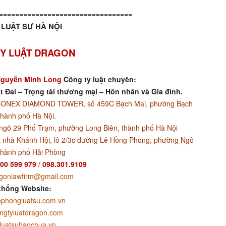
=================================
LUẬT SƯ HÀ NỘI
Y LUẬT DRAGON
guyễn Minh Long
Công ty luật chuyên:
t Đai – Trọng tài thương mại – Hôn nhân và Gia đình.
ACONEX DIAMOND TOWER, số 459C Bạch Mai, phường Bạch
thành phố Hà Nội.
ngõ 29 Phố Trạm, phường Long Biên, thành phố Hà Nội
 nhà Khánh Hội, lô 2/3c đường Lê Hồng Phong, phường Ngô
thành phố Hải Phòng
00 599 979
/
098.301.9109
gonlawfirm@gmail.com
thống Website:
phongluatsu.com.vn
ngtyluatdragon.com
luatsubaochua.vn