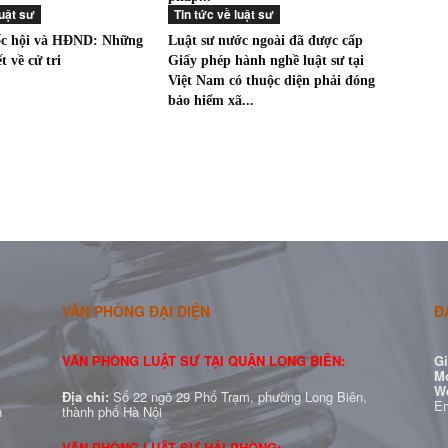
luật sư
Tin tức về luật sư
ốc hội và HĐND: Những
Luật sư nước ngoài đã được cấp
t về cử tri
Giấy phép hành nghề luật sư tại
Việt Nam có thuộc diện phải đóng
bảo hiểm xã...
VĂN PHÒNG ĐẠI DIỆN
Đ
VĂN PHÒNG LUẬT SƯ TẠI QUẬN LONG BIÊN:
Gi
Mo
W
Địa chỉ:
Số 22 ngõ 29 Phố Trạm, phường Long Biên,
Em
h
thành phố Hà Nội
VĂN PHÒNG LUẬT SƯ HẢI PHÒNG: