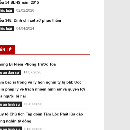
iều 54 BLHS năm 2015
02/02/2026
iều luật
ều 348. Đình chỉ xét xử phúc thẩm
04/04/2024
iều luật
ÁN LỆ
hong Bì Niêm Phong Trước Tòa
14/07/2026
ụ án dân sự
m bác sĩ trong vụ ly hôn nghìn tỷ bị bắt: Góc
ìn pháp lý về trách nhiệm hình sự và quyền lợi
a người bị hại
03/07/2026
ụ án hình sự
uy tố Chủ tịch Tập đoàn Tâm Lộc Phát lừa đảo
ng nghìn tỷ đồng
01/07/2026
ụ án hình sự