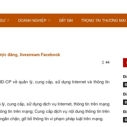
 SƯ
DOANH NGHIỆP
ĐẤT ĐAI
TRỌNG TÀI THƯƠNG MẠI
được đăng, livestream Facebook
44
Đi
-CP về quản lý, cung cấp, sử dụng Internet và thông tin
Đ
Đi
Đ
 lý, cung cấp, sử dụng dịch vụ Internet, thông tin trên mạng
Thông tin trên mạng; Cung cấp dịch vụ nội dung thông tin trên
Đ
 ngăn chặn, gỡ bỏ thông tin vi phạm pháp luật trên mạng.
Đ