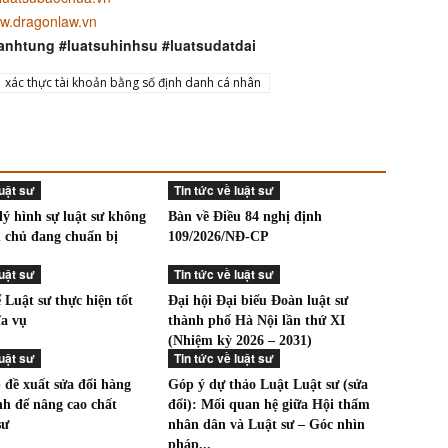
w.dragonlaw.vn
anhtung #luatsuhinhsu #luatsudatdai
xác thực tài khoản bằng số định danh cá nhân
luật sư
Tin tức về luật sư
lý hình sự luật sư không
Bàn về Điều 84 nghị định
n chủ đang chuẩn bị
109/2026/NĐ-CP
luật sư
Tin tức về luật sư
Luật sư thực hiện tốt
Đại hội Đại biểu Đoàn luật sư
ĩa vụ
thành phố Hà Nội lần thứ XI
(Nhiệm kỳ 2026 – 2031)
luật sư
Tin tức về luật sư
 đề xuất sửa đổi hàng
Góp ý dự thảo Luật Luật sư (sửa
nh để nâng cao chất
đổi): Mối quan hệ giữa Hội thẩm
sư
nhân dân và Luật sư – Góc nhìn
pháp...