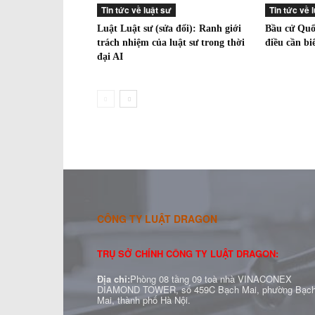
Tin tức về luật sư
Tin tức về 
Luật Luật sư (sửa đổi): Ranh giới
Bầu cử Qu
trách nhiệm của luật sư trong thời
điều cần biế
đại AI
CÔNG TY LUẬT DRAGON
TRỤ SỞ CHÍNH CÔNG TY LUẬT DRAGON:
Địa chỉ:
Phòng 08 tầng 09 toà nhà VINACONEX
DIAMOND TOWER, số 459C Bạch Mai, phường Bạc
Mai, thành phố Hà Nội.