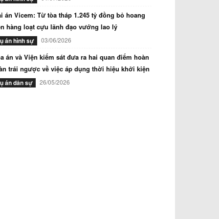
i án Vicem: Từ tòa tháp 1.245 tỷ đồng bỏ hoang
n hàng loạt cựu lãnh đạo vướng lao lý
03/06/2026
ụ án hình sự
a án và Viện kiểm sát đưa ra hai quan điểm hoàn
àn trái ngược về việc áp dụng thời hiệu khởi kiện
26/05/2026
ụ án dân sự