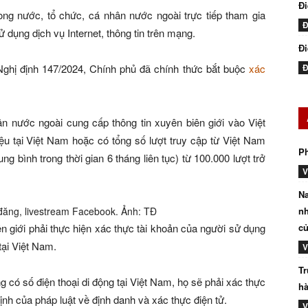
Đ
rong nước, tổ chức, cá nhân nước ngoài trực tiếp tham gia
Đ
 dụng dịch vụ Internet, thông tin trên mạng.
Đi
Nghị định 147/2024, Chính phủ đã chính thức bắt buộc
xác
Đ
n nước ngoài cung cấp thông tin xuyên biên giới vào Việt
ệu tại Việt Nam hoặc có tổng số lượt truy cập từ Việt Nam
P
ng bình trong thời gian 6 tháng liên tục) từ 100.000 lượt trở
V
Na
 đăng, livestream Facebook. Ảnh: TĐ
nh
ên giới phải thực hiện xác thực tài khoản của người sử dụng
củ
tại Việt Nam.
V
Tr
có số điện thoại di động tại Việt Nam, họ sẽ phải xác thực
hà
ịnh của pháp luật về định danh và xác thực điện tử.
V