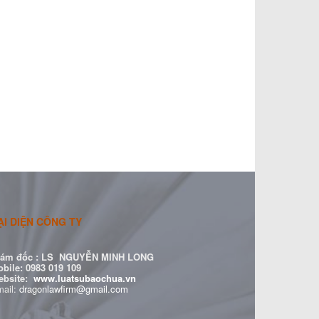
ẠI DIỆN CÔNG TY
ám đốc :
LS NGUYỄN MINH LONG
bile: 0983 019 109
ebsite:
www.luatsubaochua.vn
ail:
dragonlawfirm@gmail.com