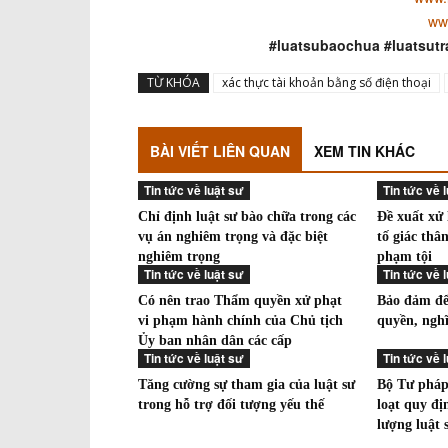
ww
#luatsubaochua #luatsutr
TỪ KHÓA
xác thực tài khoản bằng số điện thoại
BÀI VIẾT LIÊN QUAN
XEM TIN KHÁC
Tin tức về luật sư
Tin tức về 
Chỉ định luật sư bào chữa trong các
Đề xuất xử 
vụ án nghiêm trọng và đặc biệt
tố giác thâ
nghiêm trọng
phạm tội
Tin tức về luật sư
Tin tức về 
Có nên trao Thẩm quyền xử phạt
Bảo đảm để 
vi phạm hành chính của Chủ tịch
quyền, ngh
Ủy ban nhân dân các cấp
Tin tức về luật sư
Tin tức về 
Tăng cường sự tham gia của luật sư
Bộ Tư pháp
trong hỗ trợ đối tượng yếu thế
loạt quy đị
lượng luật 