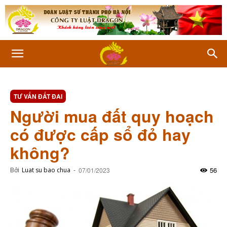
TƯ VẤN ĐẤT ĐAI
Người mua đất quy hoạch
có được cấp sổ đỏ hay
không?
56
Bởi
Luat su bao chua
-
07/01/2023