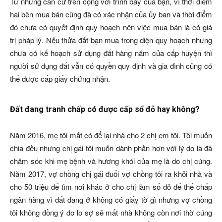
Từ những căn cứ trên cộng với trình bày của bạn, vì thời điểm
hai bên mua bán cũng đã có xác nhận của ủy ban và thời điểm
đó chưa có quyết định quy hoạch nên việc mua bán là có giá
trị pháp lý. Nếu thửa đất bạn mua trong diện quy hoạch nhưng
chưa có kế hoạch sử dụng đất hàng năm của cấp huyện thì
người sử dụng đất vẫn có quyền quy định và gia đình cũng có
thể được cấp giấy chứng nhận.
Đất đang tranh chấp có được cấp sổ đỏ hay không?
Năm 2016, mẹ tôi mất có để lại nhà cho 2 chị em tôi. Tôi muốn
chia đều nhưng chị gái tôi muốn dành phần hơn với lý do là đã
chăm sóc khi mẹ bệnh và hương khói của mẹ là do chị cúng.
Năm 2017, vợ chồng chị gái đuổi vợ chồng tôi ra khỏi nhà và
cho 50 triệu để tìm nơi khác ở cho chị làm sổ đỏ để thế chấp
ngân hàng vì đất đang ở không có giấy tờ gì nhưng vợ chồng
tôi không đồng ý do lo sợ sẽ mất nhà không còn nơi thờ cúng