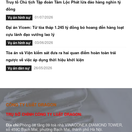
Truy tố Chủ tịch Tập đoàn Tâm Lộc Phát lừa đảo hàng nghìn tỷ
đồng
01/07/2026
Vụ án hình sự
Đại án Vicem: Từ tòa tháp 1.245 tỷ đồng bỏ hoang đến hàng loạt
cựu lãnh đạo vướng lao lý
03/06/2026
Vụ án hình sự
Tòa án và Viện kiểm sát đưa ra hai quan điểm hoàn toàn trái
ngược về việc áp dụng thời hiệu khởi kiện
26/05/2026
Vụ án dân sự
CÔNG TY LUẬT DRAGON
TRỤ SỞ CHÍNH CÔNG TY LUẬT DRAGON:
Địa chỉ:
Phòng 08 tầng 09 toà nhà VINACONEX DIAMOND TOWER,
số 459C Bạch Mai, phường Bạch Mai, thành phố Hà Nội.