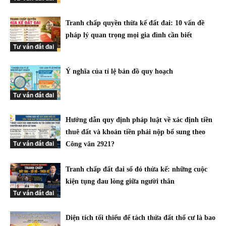
Tranh chấp quyền thừa kế đất đai: 10 vấn đề
pháp lý quan trọng mọi gia đình cần biết
Tư vấn đất đai
Ý nghĩa của tỉ lệ bản đồ quy hoạch
Tư vấn đất đai
Hướng dẫn quy định pháp luật về xác định tiền
thuê đất và khoản tiền phải nộp bổ sung theo
Tư vấn đất đai
Công văn 2921?
Tranh chấp đất đai sổ đỏ thừa kế: những cuộc
kiện tụng đau lòng giữa người thân
Tư vấn đất đai
Diện tích tối thiểu để tách thửa đất thổ cư là bao