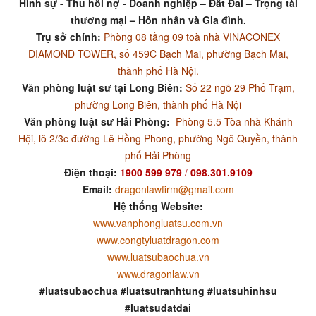
Hình sự - Thu hồi nợ - Doanh nghiệp – Đất Đai – Trọng tài
thương mại – Hôn nhân và Gia đình.
Trụ sở chính:
Phòng 08 tầng 09 toà nhà VINACONEX
DIAMOND TOWER, số 459C Bạch Mai, phường Bạch Mai,
thành phố Hà Nội.
Văn phòng luật sư tại Long Biên:
Số 22 ngõ 29 Phố Trạm,
phường Long Biên, thành phố Hà Nội
Văn phòng luật sư Hải Phòng:
Phòng 5.5 Tòa nhà Khánh
Hội, lô 2/3c đường Lê Hồng Phong, phường Ngô Quyền, thành
phố Hải Phòng
Điện thoại:
1900 599 979
/
098.301.9109
Email:
dragonlawfirm@gmail.com
Hệ thống Website:
www.vanphongluatsu.com.vn
www.congtyluatdragon.com
www.luatsubaochua.vn
www.dragonlaw.vn
#luatsubaochua #luatsutranhtung #luatsuhinhsu
#luatsudatdai